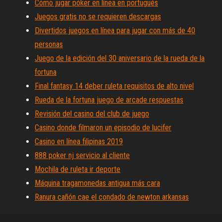
Cómo jugar póker en línea en portugués
Juegos gratis no se requieren descargas
Divertidos juegos en línea para jugar con más de 40
personas
Juego de la edición del 30 aniversario de la rueda de la
fortuna
Final fantasy 14 deber ruleta requisitos de alto nivel
Rueda de la fortuna juego de arcade respuestas
Revisión del casino del club de juego
Casino donde filmaron un episodio de lucifer
Casino en línea filipinas 2019
888 poker nj servicio al cliente
Mochila de ruleta ir deporte
Máquina tragamonedas antigua más cara
Ranura cañón cae el condado de newton arkansas